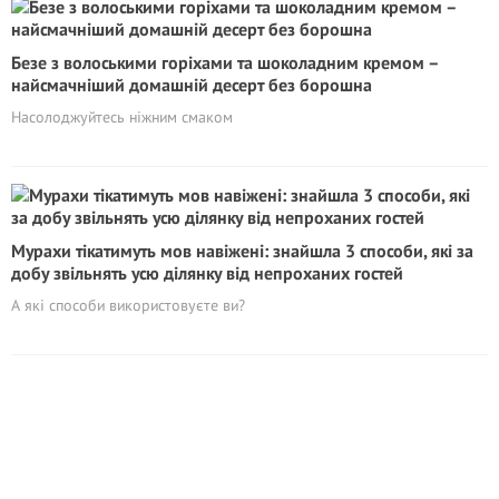
Безе з волоськими горіхами та шоколадним кремом –
найсмачніший домашній десерт без борошна
Насолоджуйтесь ніжним смаком
Мурахи тікатимуть мов навіжені: знайшла 3 способи, які за
добу звільнять усю ділянку від непроханих гостей
А які способи використовуєте ви?