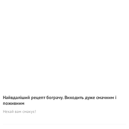
Найвдаліший рецепт бограчу. Виходить дуже смачним і
поживним
Нехай вам смакує!