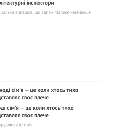
хітектурні інспектори
 кілька випадків, що запам’яталися найбільше
оді сім’я — це коли хтось тихо
дставляє своє плече
рушлива історія