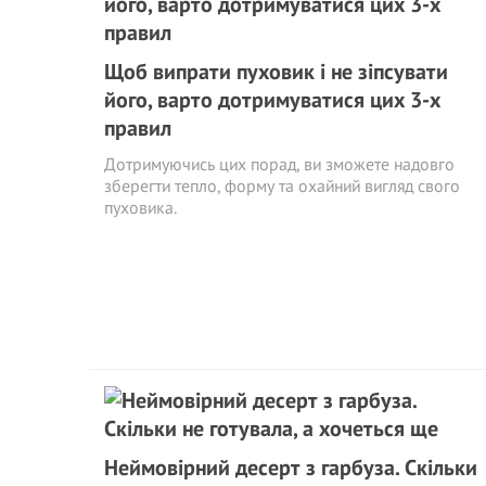
Щоб випрати пуховик і не зіпсувати
його, варто дотримуватися цих 3-х
правил
Дотримуючись цих порад, ви зможете надовго
зберегти тепло, форму та охайний вигляд свого
пуховика.
Неймовірний десерт з гарбуза. Скільки