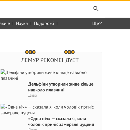
аюче
Наука
Подорожі
Ще
ЛЕМУР РЕКОМЕНДУЕТ
Дельфіни утворили живе кільце
навколо плавчині
Диво
«Одна ніч» — сказала я, коли
чоловік приніс замерзле цуценя
Доля