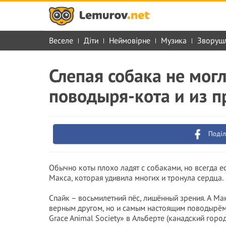
Веселе
Діти
Неймовірне
Музика
Зворуш
Слепая собака не мог
поводыря-кота и из п
Поділ
Обычно коты плохо ладят с собаками, но всегда е
Макса, которая удивила многих и тронула сердца.
Спайк – восьмилетний пёс, лишённый зрения. А Ма
верным другом, но и самым настоящим поводырём.
Grace Animal Society» в Альберте (канадский город