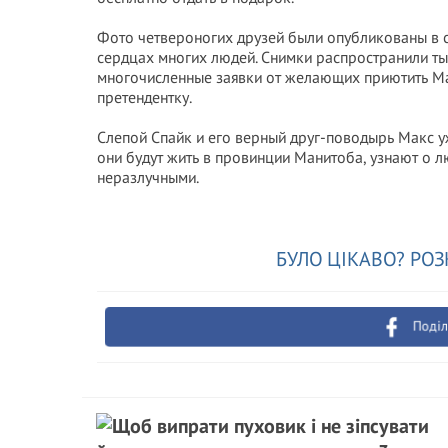
Фото четвероногих друзей были опубликованы в с
сердцах многих людей. Снимки распространили ты
многочисленные заявки от желающих приютить Ма
претендентку.
Слепой Спайк и его верный друг-поводырь Макс у
они будут жить в провинции Манитоба, узнают о л
неразлучными.
БУЛО ЦІКАВО? РОЗ
Поділ