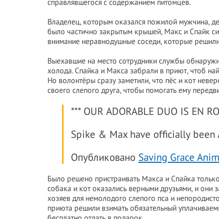
справлявшегося с содержанием питомцев.
Владелец, которым оказался пожилой мужчина, дер
было частично закрытым крышей, Макс и Спайк си
внимание неравнодушные соседи, которые решили
Выехавшие на место сотрудники службы обнаружили
холода. Спайка и Макса забрали в приют, чтоб на
Но волонтёры сразу заметили, что пёс и кот невер
своего слепого друга, чтобы помогать ему передви
*** OUR ADORABLE DUO IS EN R
Spike & Max have officially bee
Опубликовано
Saving Grace Anim
Было решено пристраивать Макса и Спайка только
собака и кот оказались верными друзьями, и они 
хозяев для немолодого слепого пса и непородисто
приюта решили взимать обязательный уплачиваемы
бесплатно отдать в подарок.