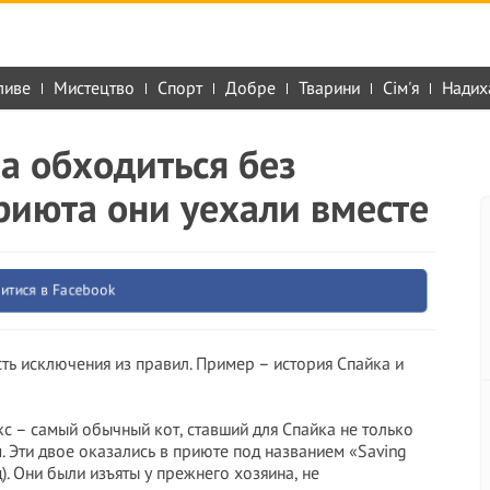
ливе
Мистецтво
Спорт
Добре
Тварини
Сім'я
Надих
ла обходиться без
риюта они уехали вместе
итися в Facebook
сть исключения из правил. Пример – история Спайка и
кс – самый обычный кот, ставший для Спайка не только
 Эти двое оказались в приюте под названием «Saving
). Они были изъяты у прежнего хозяина, не