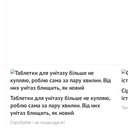
Сі
Таблетки для унітазу більше не купляю,
іс
роблю сама за пару хвилин. Від них
Так
унітаз блищить, як новий
Спробуйте і не пошкодуєте!