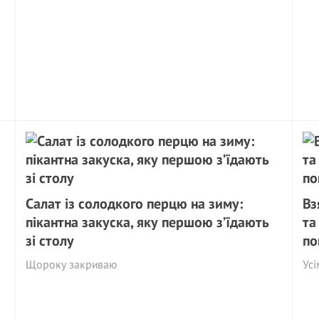
Салат із солодкого перцю на зиму:
Вз
пікантна закуска, яку першою з’їдають
та
зі столу
по
Щороку закриваю
Усі