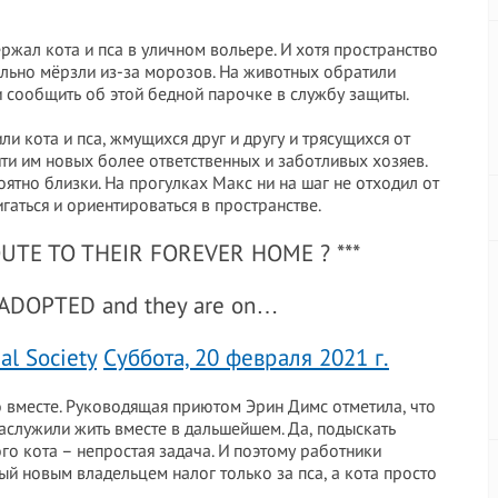
жал кота и пса в уличном вольере. И хотя пространство
льно мёрзли из-за морозов. На животных обратили
 сообщить об этой бедной парочке в службу защиты.
 кота и пса, жмущихся друг и другу и трясущихся от
йти им новых более ответственных и заботливых хозяев.
оятно близки. На прогулках Макс ни на шаг не отходил от
гаться и ориентироваться в пространстве.
OUTE TO THEIR FOREVER HOME ? ***
n ADOPTED and they are on…
al Society
Суббота, 20 февраля 2021 г.
 вместе. Руководящая приютом Эрин Димс отметила, что
заслужили жить вместе в дальшейшем. Да, подыскать
го кота – непростая задача. И поэтому работники
й новым владельцем налог только за пса, а кота просто