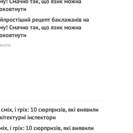
йпростіший рецепт баклажанів на
му! Смачно так, що язик можна
оковтнути
акота
сміх, і гріх: 10 сюрпризів, які виявили