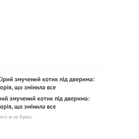
рий змучений котик під дверима:
торія, що змінила все
ого ж не буває