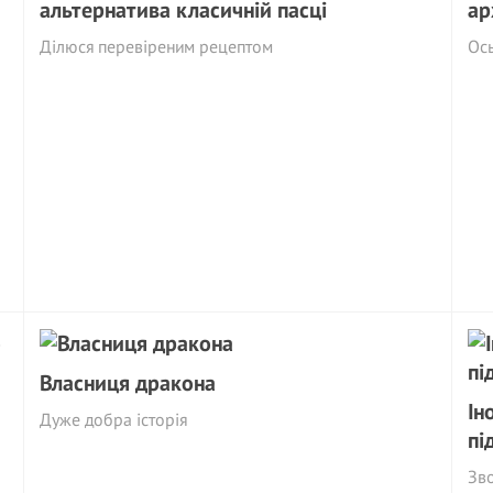
альтернатива класичній пасці
ар
Ділюся перевіреним рецептом
Ось
Власниця дракона
Ін
Дуже добра історія
пі
Зво