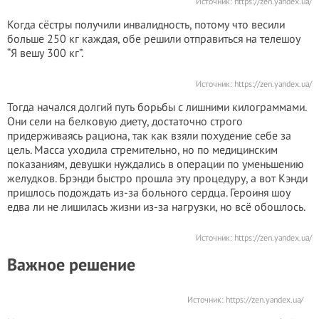
Источник:
https://zen.yandex.ua/
Когда сёстры получили инвалидность, потому что весили
больше 250 кг каждая, обе решили отправиться на телешоу
“Я вешу 300 кг”.
Источник:
https://zen.yandex.ua/
Тогда начался долгий путь борьбы с лишними килограммами.
Они сели на белковую диету, достаточно строго
придерживаясь рациона, так как взяли похудение себе за
цель. Масса уходила стремительно, но по медицинским
показаниям, девушки нуждались в операции по уменьшению
желудков. Брэнди быстро прошла эту процедуру, а вот Кэнди
пришлось подождать из-за больного сердца. Героиня шоу
едва ли не лишилась жизни из-за нагрузки, но всё обошлось.
Источник:
https://zen.yandex.ua/
Важное решение
Источник:
https://zen.yandex.ua/