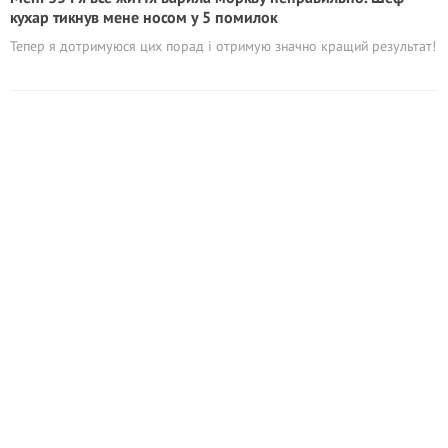
кухар тикнув мене носом у 5 помилок
Тепер я дотримуюся цих порад і отримую значно кращий результат!