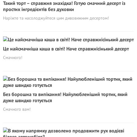
Такий торт – справжня знахідка! Готую смачний десерт із
простих інгредієнтів без духовки
Наріжте та насолоджуйтеся цим дивовижним десертом!
Цe найсмачніша каша в світі! Наче справжнісінький десерт
Смачного!
Без борошна та випікання! Найулюбленіший тортик, який
дуже швидко готується
Смачного вам!