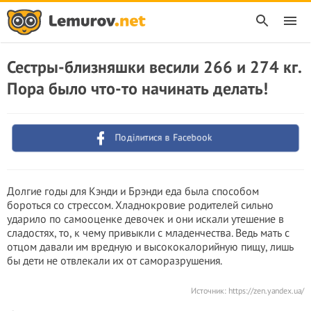
Сестры-близняшки весили 266 и 274 кг.
Пора было что-то начинать делать!
Поділитися в Facebook
Долгие годы для Кэнди и Брэнди еда была способом
бороться со стрессом. Хладнокровие родителей сильно
ударило по самооценке девочек и они искали утешение в
сладостях, то, к чему привыкли с младенчества. Ведь мать с
отцом давали им вредную и высококалорийную пищу, лишь
бы дети не отвлекали их от саморазрушения.
Источник:
https://zen.yandex.ua/