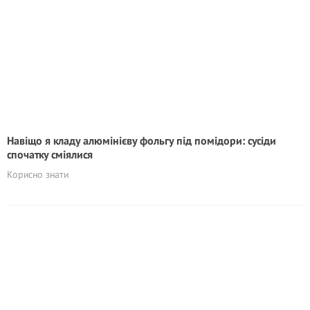
Навіщо я кладу алюмінієву фольгу під помідори: сусіди
спочатку сміялися
Корисно знати