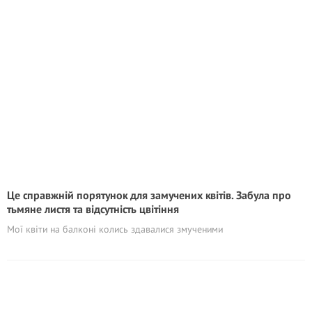
Це справжній порятунок для замучених квітів. Забула про
тьмяне листя та відсутність цвітіння
Мої квіти на балконі колись здавалися змученими