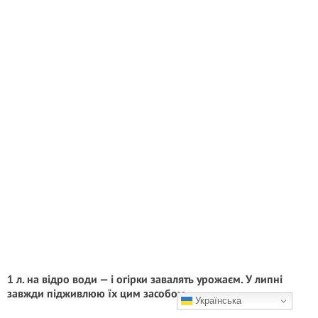
1 л. на відро води — і огірки завалять урожаєм. У липні
завжди підживлюю їх цим засобом
Українська
Гарного врожаю!