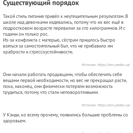
Существующий порядок
Такой стиль питания привёл к неутешительным результатам. В
школе над девочками издевались, потому что их вес ещё в
подростковом возрасте перевалил за сто килограммов. И с
годами он только рос.
Из-за конфликта с матерью, сёстрам пришлось быстро
взяться за самостоятельный быт, что не прибавило им
храбрости и стрессоустойчивости.
Источник:
https://zen.yandex.ua/
Они начали работать продавцами, чтобы обеспечить себя
вещами первой необходимости, но вес не прекращал расти,
пока, наконец, они физически потеряли возможность
трудиться, потому что стали неповоротливыми.
Источник:
https://zen.yandex.ua/
У Кэнди, ко всему прочему, появились большие проблемы со
здоровьем.