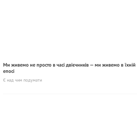
Ми живемо не просто в часі двієчників — ми живемо в їхній
епосі
Є над чим подумати