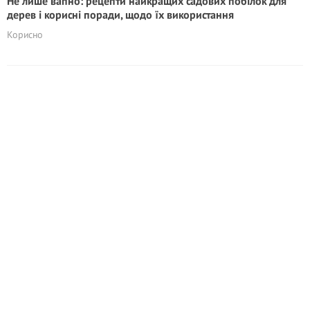
Не лише вапно: рецепти найкращих садових побілок для
дерев і корисні поради, щодо їх використання
Корисно