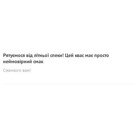
Рятyємоcя від літньої спеки! Цей квас має просто
неймовірний смак
Смачного вам!