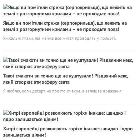
Якщо ви помітили стрижа (серпокрильця), що лежить на
землі з розгорнутими крилами – не проходьте повз!
Унікальні птахи, які майже все життя проводять у польоті.
Такої смакоти ви точно ще не куштували! Різдвяний кекс,
який створює атмосферу свята
Я люблю, коли десерт не просто смакує, а залишає враження
Хитрі європейці розколюють горіхи інакше: швидко і ядро
залишається цілим!