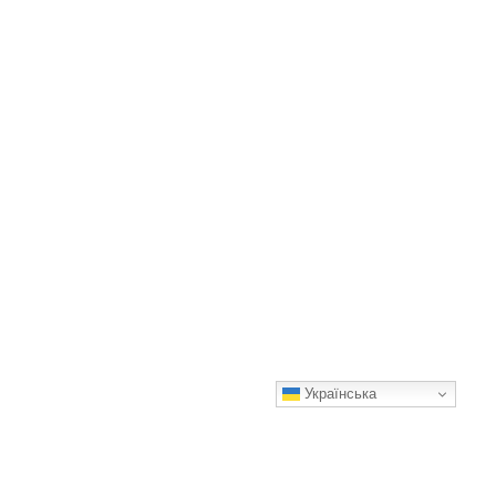
Українська
Найкращі спідниці 2025 року: 7 наймодніших моделей для
весни та літа