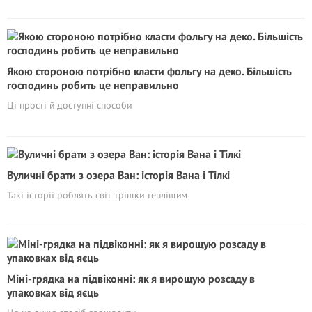
Якою стороною потрібно класти фольгу на деко. Більшість
господинь робить це неправильно
Ці прості й доступні способи
Вуличні брати з озера Ван: історія Вана і Тілкі
Такі історії роблять світ трішки теплішим
Міні-грядка на підвіконні: як я вирощую розсаду в
упаковках від яєць