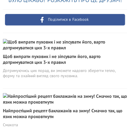
БУЛО ЦІКАВО? РОЗКАЖІТЬ ПРО ЦЕ ДРУЗЯМ!
Поділитися в Facebook
Щоб випрати пуховик і не зіпсувати його, варто
дотримуватися цих 3-х правил
Дотримуючись цих порад, ви зможете надовго зберегти тепло,
форму та охайний вигляд свого пуховика.
Найпростіший рецепт баклажанів на зиму! Смачно так, що
язик можна проковтнути
Смакота