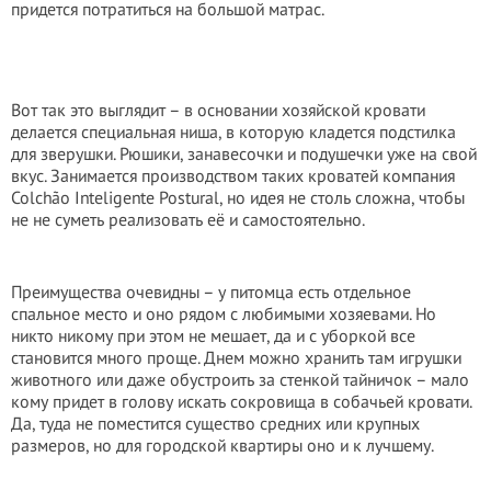
придется потратиться на большой матрас.
Вот так это выглядит – в основании хозяйской кровати
делается специальная ниша, в которую кладется подстилка
для зверушки. Рюшики, занавесочки и подушечки уже на свой
вкус. Занимается производством таких кроватей компания
Colchão Inteligente Postural, но идея не столь сложна, чтобы
не не суметь реализовать её и самостоятельно.
Преимущества очевидны – у питомца есть отдельное
спальное место и оно рядом с любимыми хозяевами. Но
никто никому при этом не мешает, да и с уборкой все
становится много проще. Днем можно хранить там игрушки
животного или даже обустроить за стенкой тайничок – мало
кому придет в голову искать сокровища в собачьей кровати.
Да, туда не поместится существо средних или крупных
размеров, но для городской квартиры оно и к лучшему.