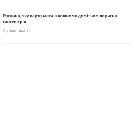
Рослина, яку варто мати в кожному домі: чим корисна
сансевієрія
А у вас така є?