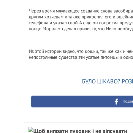
Через время мяукающее создание снова засобирал
другим хозяевам и также прикрепил его к ошейник
телефона и указал свой. А еще он попросил предуп
конце Моралес сделал приписку, что Нило пообеда
Из этой истории видно, что кошки, так же как и не
непостоянные существа эти усатые питомцы и одно
БУЛО ЦІКАВО? РОЗ
Поділ