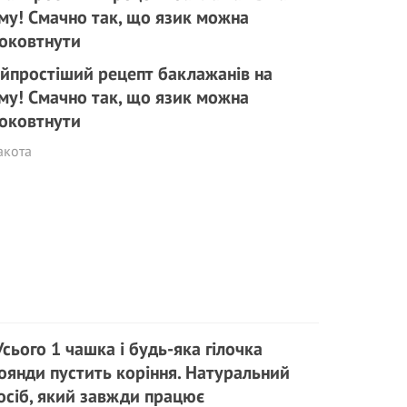
йпростіший рецепт баклажанів на
му! Смачно так, що язик можна
оковтнути
акота