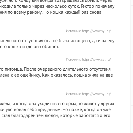
хе, но к концу дня всегда возвращалась домой. Через
иходила только через несколько суток. Гектор поначалу
ния по всему району. Но кошка каждый раз снова
Источник:
https://www.syl.ru/
ительного отсутствия она не была истощена, да и на еду
его кошка и где она обитает.
Источник:
https://www.syl.ru/
о питомца. После очередного длительного отсутствия
лена к ее ошейнику. Как оказалось, кошка жила на две
Источник:
https://www.syl.ru/
жела, и когда она уходит из его дома, то живет у других
очувствовал себя преданным. Но позже, когда он уже
 стал благодарен тем людям, которые заботятся о его