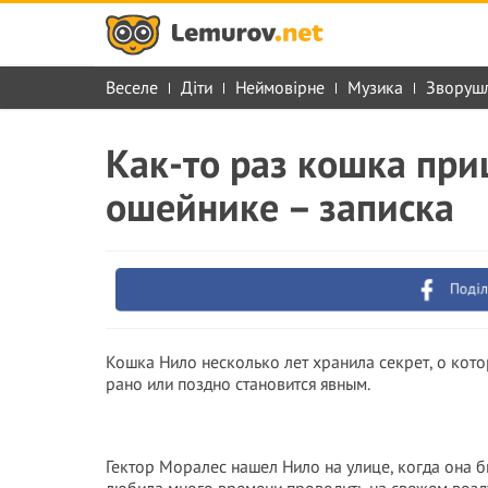
Веселе
Діти
Неймовірне
Музика
Зворуш
Как-то раз кошка приш
ошейнике – записка
Поділ
Кошка Нило несколько лет хранила секрет, о кото
рано или поздно становится явным.
Гектор Моралес нашел Нило на улице, когда она 