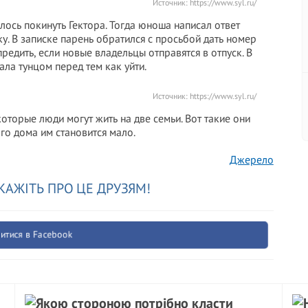
Источник:
https://www.syl.ru/
ось покинуть Гектора. Тогда юноша написал ответ
у. В записке парень обратился с просьбой дать номер
редить, если новые владельцы отправятся в отпуск. В
ла тунцом перед тем как уйти.
Источник:
https://www.syl.ru/
которые люди могут жить на две семьи. Вот такие они
го дома им становится мало.
Джерело
КАЖІТЬ ПРО ЦЕ ДРУЗЯМ!
итися в Facebook