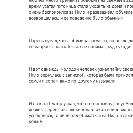
любила много времени проводить на свежем возду
время усатая питомица стала уходить из дома и пр
очень беспокоился за Нило и развешивал объявле
возвращалась, и ее поведение было обычным.
Парень думал, что любимица загуляла, но после дл
не набрасывалась. Гектор не понимал, куда уходит 
И вот однажды молодой человек узнал тайну своег
Нило вернулась с запиской, которая была прикреп
семьи и ее там даже по-другому называли!
Из текста Гектор узнал, что его питомицу зовут Анд
хозяев. Парень был шокирован такой новостью и п
успокоился, то перестал обижаться на Нило и даже
кошке.