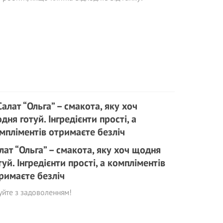
лат “Ольга” – смакота, яку хоч щодня
туй. Інгредієнти прості, а компліментів
римаєте безліч
уйте з задоволенням!