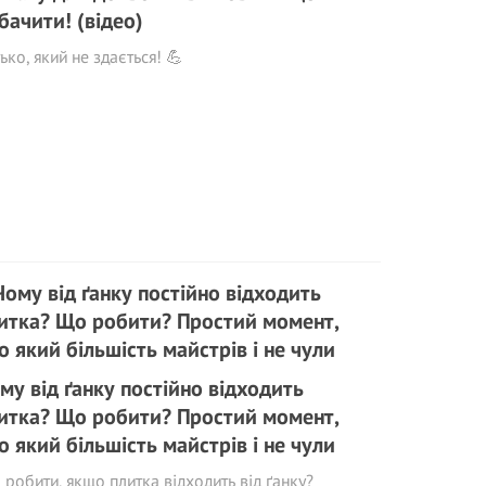
бачити! (відео)
ько, який не здається! 💪
му від ґанку постійно відходить
итка? Що робити? Простий момент,
о який більшість майстрів і не чули
робити, якщо плитка відходить від ґанку?