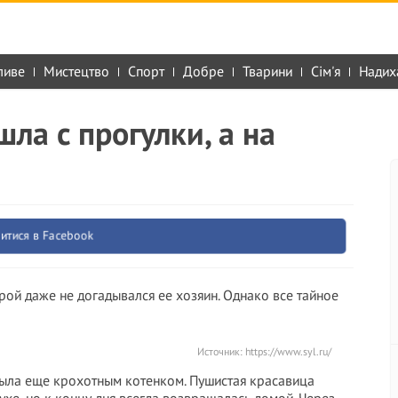
ливе
Мистецтво
Спорт
Добре
Тварини
Сім'я
Надих
ла с прогулки, а на
итися в Facebook
рой даже не догадывался ее хозяин. Однако все тайное
Источник:
https://www.syl.ru/
была еще крохотным котенком. Пушистая красавица