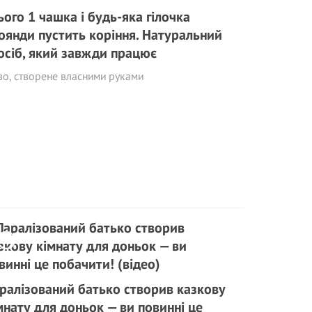
ього 1 чашка і будь-яка гілочка
оянди пустить коріння. Натуральний
осіб, який завжди працює
о, створене власними руками
ралізований батько створив казкову
мнату для доньок — ви повинні це