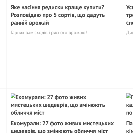
Яке насіння редиски краще купити?
Ус
Розповідаю про 5 сортів, що дадуть
тр
ранній врожай
сп
Гарних вам сходів і рясного врожаю!
Див
Екомурали: 27 фото живих мистецьких
Па
шедеврів, що змінюють обличчя міст
кі