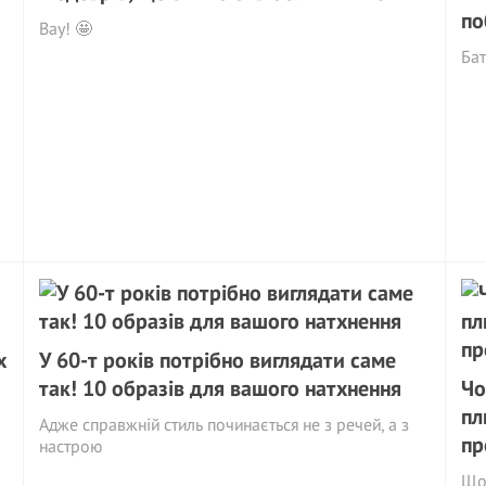
по
Вау! 🤩
Бат
х
У 60-т років потрібно виглядати саме
так! 10 образів для вашого натхнення
Чо
пл
Адже справжній стиль починається не з речей, а з
пр
настрою
Що 