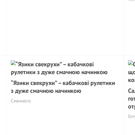
“Язики свекрухи” – кабачкові рулетики
з дуже смачною начинкою
Са
го
Cмачного
от
Гот