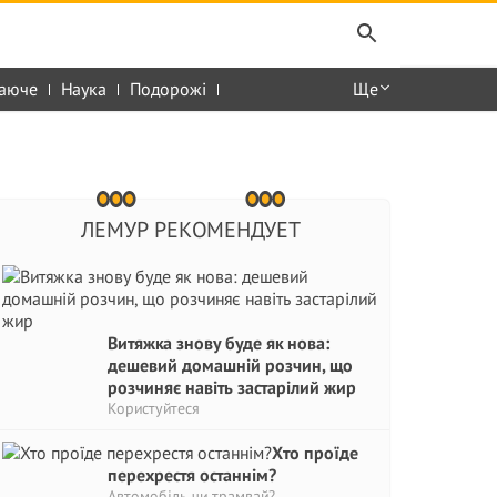
аюче
Наука
Подорожі
Ще
ЛЕМУР РЕКОМЕНДУЕТ
Витяжка знову буде як нова:
дешевий домашній розчин, що
розчиняє навіть застарілий жир
Користуйтеся
Хто проїде
перехрестя останнім?
Автомобіль чи трамвай?