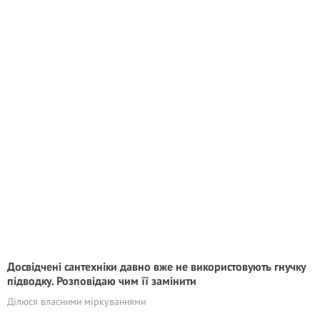
Досвідчені сантехніки давно вже не використовують гнучку
підводку. Розповідаю чим її замінити
Ділюся власними міркуваннями