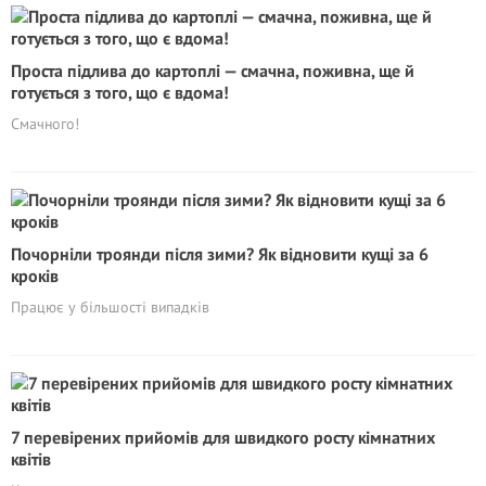
Проста підлива до картоплі — смачна, поживна, ще й
готується з того, що є вдома!
Смачного!
Почорніли троянди після зими? Як відновити кущі за 6
кроків
Працює у більшості випадків
7 перевірених прийомів для швидкого росту кімнатних
квітів