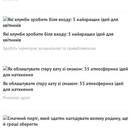
Які клумби зробити біля входу: 5 найкращих ідей для
квітників
Зробіть територію затишнішою та привабливішою
Як облаштувати стару хату зі смаком: 55 атмосферних ідей
для натхнення
Pinterest-мрія!