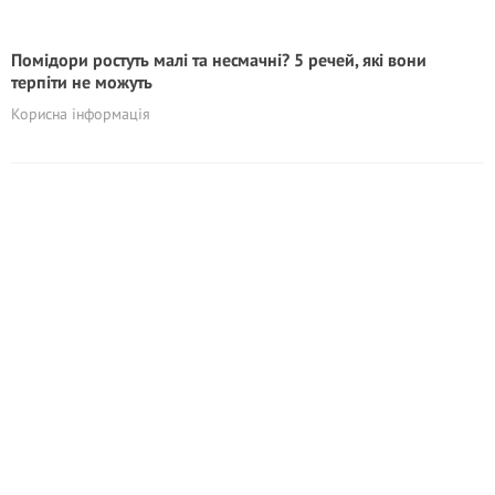
Помідори ростуть малі та несмачні? 5 речей, які вони
терпіти не можуть
Корисна інформація