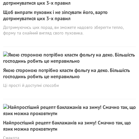
Щоб випрати пуховик і не зіпсувати його, варто
дотримуватися цих 3-х правил
Дотримуючись цих порад, ви зможете надовго зберегти тепло,
форму та охайний вигляд свого пуховика.
Якою стороною потрібно класти фольгу на деко. Більшість
господинь робить це неправильно
Ці прості й доступні способи
Найпростіший рецепт баклажанів на зиму! Смачно так, що
язик можна проковтнути
Смакота