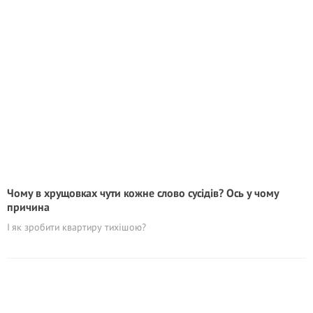
Чому в хрущовках чути кожне слово сусідів? Ось у чому
причина
І як зробити квартиру тихішою?