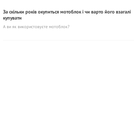
За скільки років окупиться мотоблок і чи варто його взагалі
купувати
А ви як використовуєте мотоблок?