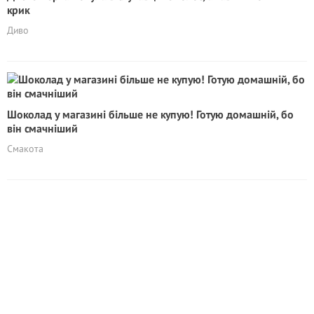
крик
Диво
Шоколад у магазині більше не купую! Готую домашній, бо
він смачніший
Смакота