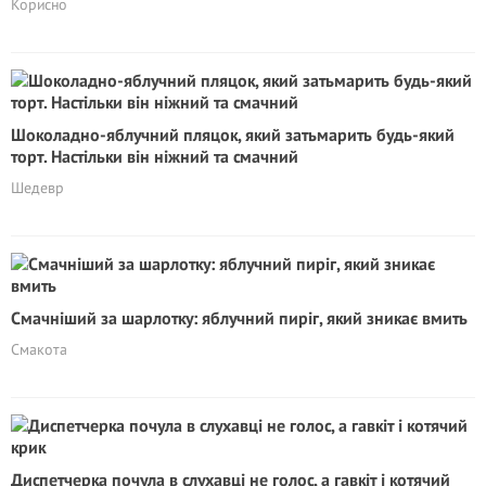
Корисно
Шоколадно-яблучний пляцок, який затьмарить будь-який
торт. Настільки він ніжний та смачний
Шедевр
Смачніший за шарлотку: яблучний пиріг, який зникає вмить
Смакота
Диспетчерка почула в слухавці не голос, а гавкіт і котячий