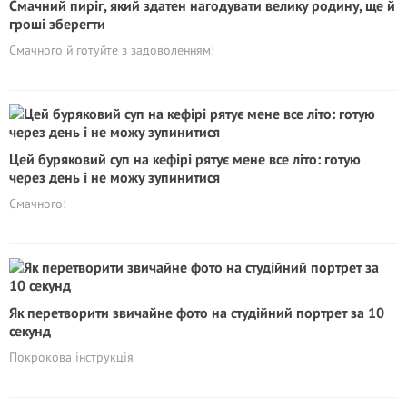
Смачний пиріг, який здатен нагодувати велику родину, ще й
гроші зберегти
Смачного й готуйте з задоволенням!
Цей буряковий суп на кефірі рятує мене все літо: готую
через день і не можу зупинитися
Смачного!
Як перетворити звичайне фото на студійний портрет за 10
секунд
Покрокова інструкція